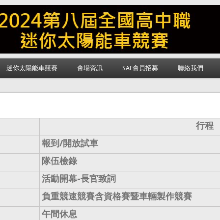
迷你太陽能車競賽
會場資訊
SAE會員招募
聯絡我們
行程
報到/開放試車
隊伍檢錄
活動開幕-長官致詞
負重競速競賽含資格賽暨車輛製作競賽
午間休息